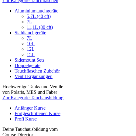
Zur Kategorie Tauchflaschen
Aluminiumtauchgeräte
5,7L (40 cft)
7L
11,1L (80 cft)
Stahltauchgeräte
7L
10L
12L
15L
Sidemount Sets
Doppelgeräte
Tauchflaschen Zubehör
Ventil Ergänzungen
Hochwertige Tanks und Ventile
von Polaris, MES und Faber
Zur Kategorie Tauchausbildung
Anfänger Kurse
Fortgeschrittenen Kurse
Profi Kurse
Deine Tauchausbildung vom
Course Director