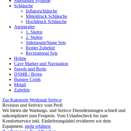
Sidemount Systeme
Schläuche
Inflatorschläuche
Mitteldruck Schläuche
Hochdruck Schläuche
Atemregler
1. Stufen
2. Stufen
Sidemount/Stage Sets
Regler Zubehör
Recreational Sets
Helme
Cave Marker und Navigation
Spools und Reels
DSMB / Bojen
Bungee Cords
Metall
Zubehör
Zur Kategorie Werkstatt Serivce
Revision und Serivice vom Profi
Wir bieten die Wartungs- und Serivce Dienstleistungen schnell und
unkompliziert zum Festpreis. Vom Urlaubscheck bis zum
Komfortservice inkl. Einlieferungslabel revidieren wir dein
Equipment.
mehr erfahren