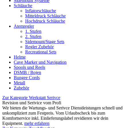
Sidemount Systeme
Schläuche
Inflatorschläuche
Mitteldruck Schläuche
Hochdruck Schläuche
Atemregler
1. Stufen
2. Stufen
Sidemount/Stage Sets
Regler Zubehör
Recreational Sets
Helme
Cave Marker und Navigation
Spools und Reels
DSMB / Bojen
Bungee Cords
Metall
Zubehör
Zur Kategorie Werkstatt Serivce
Revision und Serivice vom Profi
Wir bieten die Wartungs- und Serivce Dienstleistungen schnell und
unkompliziert zum Festpreis. Vom Urlaubscheck bis zum
Komfortservice inkl. Einlieferungslabel revidieren wir dein
Equipment.
mehr erfahren