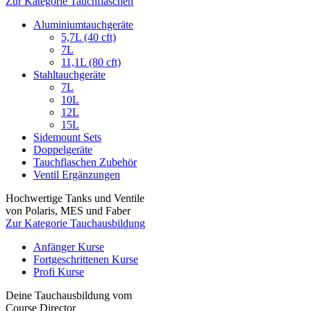
Zur Kategorie Tauchflaschen
Aluminiumtauchgeräte
5,7L (40 cft)
7L
11,1L (80 cft)
Stahltauchgeräte
7L
10L
12L
15L
Sidemount Sets
Doppelgeräte
Tauchflaschen Zubehör
Ventil Ergänzungen
Hochwertige Tanks und Ventile
von Polaris, MES und Faber
Zur Kategorie Tauchausbildung
Anfänger Kurse
Fortgeschrittenen Kurse
Profi Kurse
Deine Tauchausbildung vom
Course Director