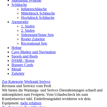
Sidemount Systeme
Schläuche
Inflatorschläuche
Mitteldruck Schläuche
Hochdruck Schläuche
Atemregler
1. Stufen
2. Stufen
Sidemount/Stage Sets
Regler Zubehör
Recreational Sets
Helme
Cave Marker und Navigation
Spools und Reels
DSMB / Bojen
Bungee Cords
Metall
Zubehör
Zur Kategorie Werkstatt Serivce
Revision und Serivice vom Profi
Wir bieten die Wartungs- und Serivce Dienstleistungen schnell und
unkompliziert zum Festpreis. Vom Urlaubscheck bis zum
Komfortservice inkl. Einlieferungslabel revidieren wir dein
Equipment.
mehr erfahren