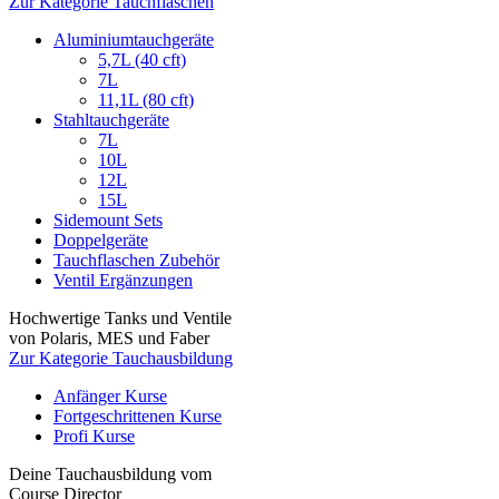
Zur Kategorie Tauchflaschen
Aluminiumtauchgeräte
5,7L (40 cft)
7L
11,1L (80 cft)
Stahltauchgeräte
7L
10L
12L
15L
Sidemount Sets
Doppelgeräte
Tauchflaschen Zubehör
Ventil Ergänzungen
Hochwertige Tanks und Ventile
von Polaris, MES und Faber
Zur Kategorie Tauchausbildung
Anfänger Kurse
Fortgeschrittenen Kurse
Profi Kurse
Deine Tauchausbildung vom
Course Director