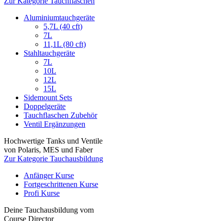
Zur Kategorie Tauchflaschen
Aluminiumtauchgeräte
5,7L (40 cft)
7L
11,1L (80 cft)
Stahltauchgeräte
7L
10L
12L
15L
Sidemount Sets
Doppelgeräte
Tauchflaschen Zubehör
Ventil Ergänzungen
Hochwertige Tanks und Ventile
von Polaris, MES und Faber
Zur Kategorie Tauchausbildung
Anfänger Kurse
Fortgeschrittenen Kurse
Profi Kurse
Deine Tauchausbildung vom
Course Director