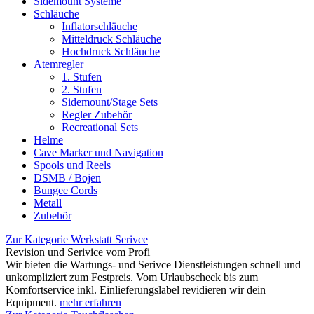
Sidemount Systeme
Schläuche
Inflatorschläuche
Mitteldruck Schläuche
Hochdruck Schläuche
Atemregler
1. Stufen
2. Stufen
Sidemount/Stage Sets
Regler Zubehör
Recreational Sets
Helme
Cave Marker und Navigation
Spools und Reels
DSMB / Bojen
Bungee Cords
Metall
Zubehör
Zur Kategorie Werkstatt Serivce
Revision und Serivice vom Profi
Wir bieten die Wartungs- und Serivce Dienstleistungen schnell und
unkompliziert zum Festpreis. Vom Urlaubscheck bis zum
Komfortservice inkl. Einlieferungslabel revidieren wir dein
Equipment.
mehr erfahren