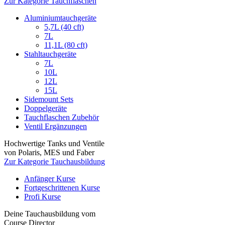
Zur Kategorie Tauchflaschen
Aluminiumtauchgeräte
5,7L (40 cft)
7L
11,1L (80 cft)
Stahltauchgeräte
7L
10L
12L
15L
Sidemount Sets
Doppelgeräte
Tauchflaschen Zubehör
Ventil Ergänzungen
Hochwertige Tanks und Ventile
von Polaris, MES und Faber
Zur Kategorie Tauchausbildung
Anfänger Kurse
Fortgeschrittenen Kurse
Profi Kurse
Deine Tauchausbildung vom
Course Director