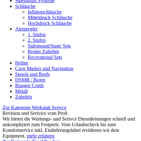
Sidemount Systeme
Schläuche
Inflatorschläuche
Mitteldruck Schläuche
Hochdruck Schläuche
Atemregler
1. Stufen
2. Stufen
Sidemount/Stage Sets
Regler Zubehör
Recreational Sets
Helme
Cave Marker und Navigation
Spools und Reels
DSMB / Bojen
Bungee Cords
Metall
Zubehör
Zur Kategorie Werkstatt Serivce
Revision und Serivice vom Profi
Wir bieten die Wartungs- und Serivce Dienstleistungen schnell und
unkompliziert zum Festpreis. Vom Urlaubscheck bis zum
Komfortservice inkl. Einlieferungslabel revidieren wir dein
Equipment.
mehr erfahren