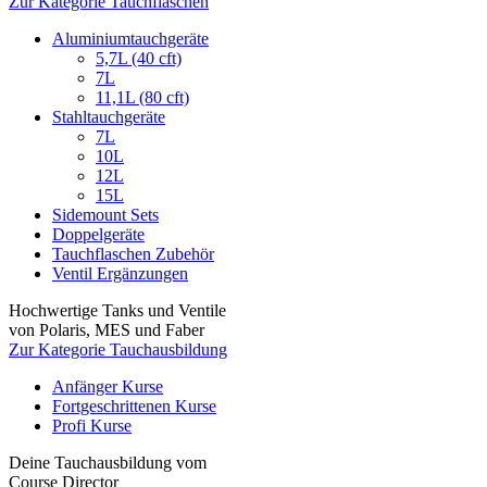
Zur Kategorie Tauchflaschen
Aluminiumtauchgeräte
5,7L (40 cft)
7L
11,1L (80 cft)
Stahltauchgeräte
7L
10L
12L
15L
Sidemount Sets
Doppelgeräte
Tauchflaschen Zubehör
Ventil Ergänzungen
Hochwertige Tanks und Ventile
von Polaris, MES und Faber
Zur Kategorie Tauchausbildung
Anfänger Kurse
Fortgeschrittenen Kurse
Profi Kurse
Deine Tauchausbildung vom
Course Director