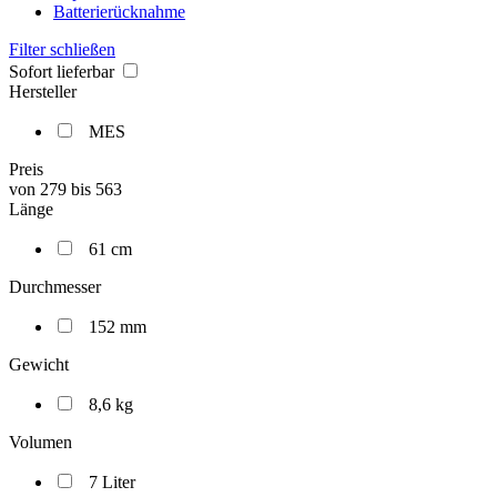
Batterierücknahme
Filter schließen
Sofort lieferbar
Hersteller
MES
Preis
von
279
bis
563
Länge
61 cm
Durchmesser
152 mm
Gewicht
8,6 kg
Volumen
7 Liter