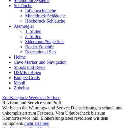
Sidemount Systeme
Schläuche
Inflatorschläuche
Mitteldruck Schläuche
Hochdruck Schläuche
Atemregler
1. Stufen
2. Stufen
Sidemount/Stage Sets
Regler Zubehör
Recreational Sets
Helme
Cave Marker und Navigation
Spools und Reels
DSMB / Bojen
Bungee Cords
Metall
Zubehör
Zur Kategorie Werkstatt Serivce
Revision und Serivice vom Profi
Wir bieten die Wartungs- und Serivce Dienstleistungen schnell und
unkompliziert zum Festpreis. Vom Urlaubscheck bis zum
Komfortservice inkl. Einlieferungslabel revidieren wir dein
Equipment.
mehr erfahren