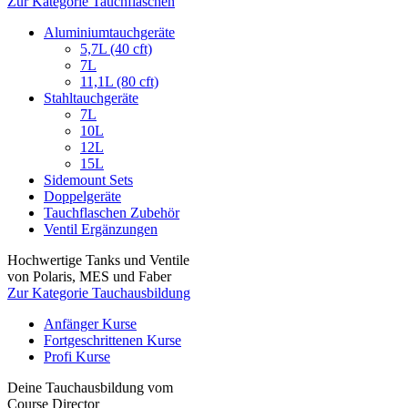
Zur Kategorie Tauchflaschen
Aluminiumtauchgeräte
5,7L (40 cft)
7L
11,1L (80 cft)
Stahltauchgeräte
7L
10L
12L
15L
Sidemount Sets
Doppelgeräte
Tauchflaschen Zubehör
Ventil Ergänzungen
Hochwertige Tanks und Ventile
von Polaris, MES und Faber
Zur Kategorie Tauchausbildung
Anfänger Kurse
Fortgeschrittenen Kurse
Profi Kurse
Deine Tauchausbildung vom
Course Director