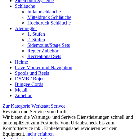
Sidemount Systeme
Schläuche
Inflatorschläuche
Mitteldruck Schläuche
Hochdruck Schläuche
Atemregler
1. Stufen
2. Stufen
Sidemount/Stage Sets
Regler Zubehör
Recreational Sets
Helme
Cave Marker und Navigation
Spools und Reels
DSMB / Bojen
Bungee Cords
Metall
Zubehör
Zur Kategorie Werkstatt Serivce
Revision und Serivice vom Profi
Wir bieten die Wartungs- und Serivce Dienstleistungen schnell und
unkompliziert zum Festpreis. Vom Urlaubscheck bis zum
Komfortservice inkl. Einlieferungslabel revidieren wir dein
Equipment.
mehr erfahren