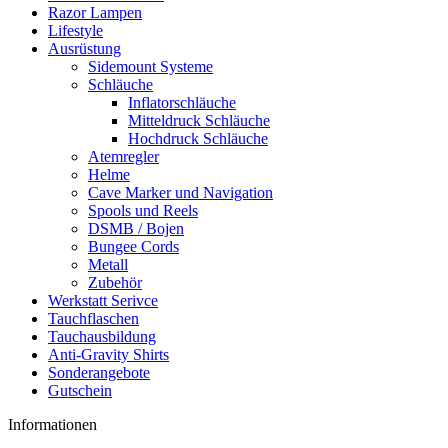
Razor Lampen
Lifestyle
Ausrüstung
Sidemount Systeme
Schläuche
Inflatorschläuche
Mitteldruck Schläuche
Hochdruck Schläuche
Atemregler
Helme
Cave Marker und Navigation
Spools und Reels
DSMB / Bojen
Bungee Cords
Metall
Zubehör
Werkstatt Serivce
Tauchflaschen
Tauchausbildung
Anti-Gravity Shirts
Sonderangebote
Gutschein
Informationen