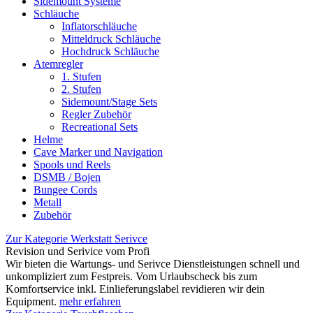
Sidemount Systeme
Schläuche
Inflatorschläuche
Mitteldruck Schläuche
Hochdruck Schläuche
Atemregler
1. Stufen
2. Stufen
Sidemount/Stage Sets
Regler Zubehör
Recreational Sets
Helme
Cave Marker und Navigation
Spools und Reels
DSMB / Bojen
Bungee Cords
Metall
Zubehör
Zur Kategorie Werkstatt Serivce
Revision und Serivice vom Profi
Wir bieten die Wartungs- und Serivce Dienstleistungen schnell und
unkompliziert zum Festpreis. Vom Urlaubscheck bis zum
Komfortservice inkl. Einlieferungslabel revidieren wir dein
Equipment.
mehr erfahren