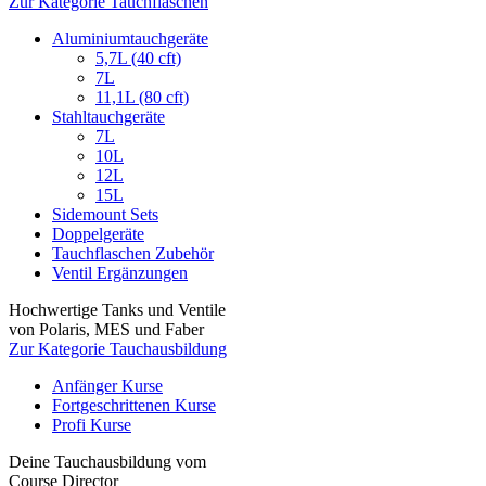
Zur Kategorie Tauchflaschen
Aluminiumtauchgeräte
5,7L (40 cft)
7L
11,1L (80 cft)
Stahltauchgeräte
7L
10L
12L
15L
Sidemount Sets
Doppelgeräte
Tauchflaschen Zubehör
Ventil Ergänzungen
Hochwertige Tanks und Ventile
von Polaris, MES und Faber
Zur Kategorie Tauchausbildung
Anfänger Kurse
Fortgeschrittenen Kurse
Profi Kurse
Deine Tauchausbildung vom
Course Director