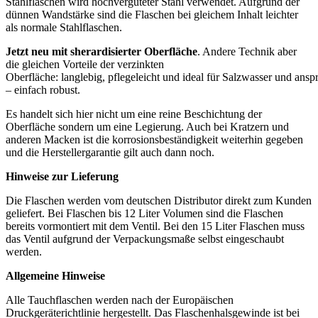
Stahlflaschen wird hochvergüteter Stahl verwendet. Aufgrund der
dünnen Wandstärke sind die Flaschen bei gleichem Inhalt leichter
als normale Stahlflaschen.
Jetzt neu mit sherardisierter Oberfläche
. Andere Technik aber
die gleichen Vorteile der verzinkten
Oberfläche:
langlebig,
pflegeleicht
und
ideal
für
Salzwasser
und
ansp
–
einfach
robust.
Es handelt sich hier nicht um eine reine Beschichtung der
Oberfläche sondern um eine Legierung. Auch bei Kratzern und
anderen Macken ist die korrosionsbeständigkeit weiterhin gegeben
und die Herstellergarantie gilt auch dann noch.
Hinweise zur Lieferung
Die Flaschen werden vom deutschen Distributor direkt zum Kunden
geliefert. Bei Flaschen bis 12 Liter Volumen sind die Flaschen
bereits vormontiert mit dem Ventil. Bei den 15 Liter Flaschen muss
das Ventil aufgrund der Verpackungsmaße selbst eingeschaubt
werden.
Allgemeine Hinweise
Alle Tauchflaschen werden nach der Europäischen
Druckgeräterichtlinie hergestellt. Das Flaschenhalsgewinde ist bei