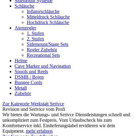
Sidemount Systeme
Schläuche
Inflatorschläuche
Mitteldruck Schläuche
Hochdruck Schläuche
Atemregler
1. Stufen
2. Stufen
Sidemount/Stage Sets
Regler Zubehör
Recreational Sets
Helme
Cave Marker und Navigation
Spools und Reels
DSMB / Bojen
Bungee Cords
Metall
Zubehör
Zur Kategorie Werkstatt Serivce
Revision und Serivice vom Profi
Wir bieten die Wartungs- und Serivce Dienstleistungen schnell und
unkompliziert zum Festpreis. Vom Urlaubscheck bis zum
Komfortservice inkl. Einlieferungslabel revidieren wir dein
Equipment.
mehr erfahren