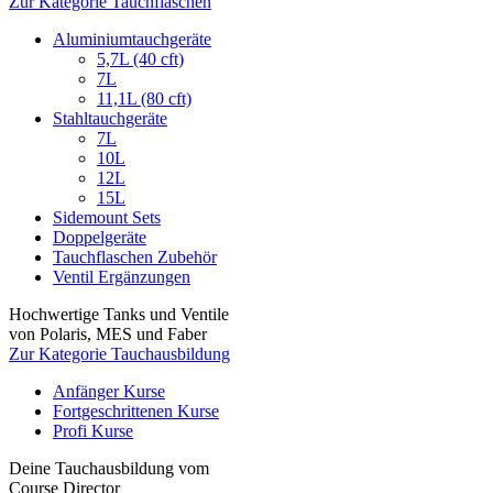
Zur Kategorie Tauchflaschen
Aluminiumtauchgeräte
5,7L (40 cft)
7L
11,1L (80 cft)
Stahltauchgeräte
7L
10L
12L
15L
Sidemount Sets
Doppelgeräte
Tauchflaschen Zubehör
Ventil Ergänzungen
Hochwertige Tanks und Ventile
von Polaris, MES und Faber
Zur Kategorie Tauchausbildung
Anfänger Kurse
Fortgeschrittenen Kurse
Profi Kurse
Deine Tauchausbildung vom
Course Director