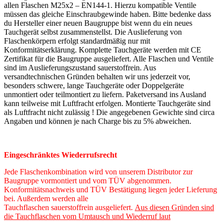
allen Flaschen M25x2 – EN144-1. Hierzu kompatible Ventile
müssen das gleiche Einschraubgewinde haben. Bitte bedenke dass
du Hersteller einer neuen Baugruppe bist wenn du ein neues
Tauchgerät selbst zusammenstellst. Die Auslieferung von
Flaschenkörpern erfolgt standardmäßig nur mit
Konformitätserklärung. Komplette Tauchgeräte werden mit CE
Zertifikat für die Baugruppe ausgeliefert. Alle Flaschen und Ventile
sind im Auslieferungszustand sauerstoffrein. Aus
versandtechnischen Gründen behalten wir uns jederzeit vor,
besonders schwere, lange Tauchgeräte oder Doppelgeräte
unmontiert oder teilmontiert zu liefern. Paketversand ins Ausland
kann teilweise mit Luftfracht erfolgen. Montierte Tauchgeräte sind
als Luftfracht nicht zulässig ! Die angegebenen Gewichte sind circa
Angaben und können je nach Charge bis zu 5% abweichen.
Eingeschränktes Wiederrufsrecht
Jede Flaschenkombination wird von unserem Distributor zur
Baugruppe vormontiert und vom TÜV abgenommen.
Konformitätsnachweis und TÜV Bestätigung liegen jeder Lieferung
bei. Außerdem werden alle
Tauchflaschen sauerstoffrein ausgeliefert.
Aus diesen Gründen sind
die Tauchflaschen vom Umtausch und Wiederruf laut