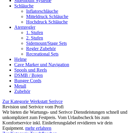
Sidemount Systeme
Schläuche
Inflatorschläuche
Mitteldruck Schläuche
Hochdruck Schläuche
Atemregler
1. Stufen
2. Stufen
Sidemount/Stage Sets
Regler Zubehör
Recreational Sets
Helme
Cave Marker und Navigation
Spools und Reels
DSMB / Bojen
Bungee Cords
Metall
Zubehör
Zur Kategorie Werkstatt Serivce
Revision und Serivice vom Profi
Wir bieten die Wartungs- und Serivce Dienstleistungen schnell und
unkompliziert zum Festpreis. Vom Urlaubscheck bis zum
Komfortservice inkl. Einlieferungslabel revidieren wir dein
Equipment.
mehr erfahren