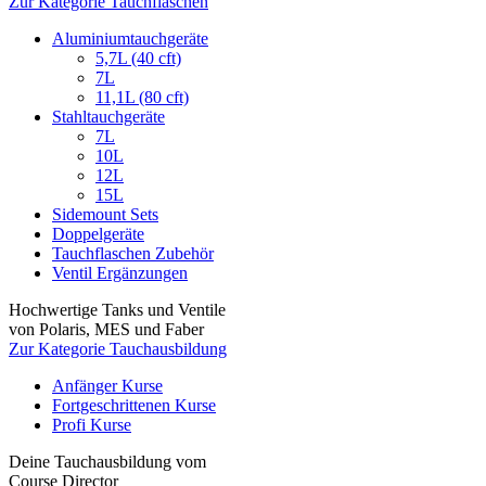
Zur Kategorie Tauchflaschen
Aluminiumtauchgeräte
5,7L (40 cft)
7L
11,1L (80 cft)
Stahltauchgeräte
7L
10L
12L
15L
Sidemount Sets
Doppelgeräte
Tauchflaschen Zubehör
Ventil Ergänzungen
Hochwertige Tanks und Ventile
von Polaris, MES und Faber
Zur Kategorie Tauchausbildung
Anfänger Kurse
Fortgeschrittenen Kurse
Profi Kurse
Deine Tauchausbildung vom
Course Director