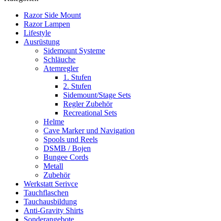
Razor Side Mount
Razor Lampen
Lifestyle
Ausrüstung
Sidemount Systeme
Schläuche
Atemregler
1. Stufen
2. Stufen
Sidemount/Stage Sets
Regler Zubehör
Recreational Sets
Helme
Cave Marker und Navigation
Spools und Reels
DSMB / Bojen
Bungee Cords
Metall
Zubehör
Werkstatt Serivce
Tauchflaschen
Tauchausbildung
Anti-Gravity Shirts
Sonderangebote