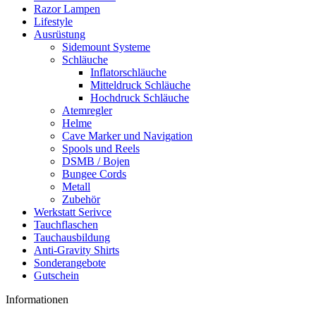
Razor Lampen
Lifestyle
Ausrüstung
Sidemount Systeme
Schläuche
Inflatorschläuche
Mitteldruck Schläuche
Hochdruck Schläuche
Atemregler
Helme
Cave Marker und Navigation
Spools und Reels
DSMB / Bojen
Bungee Cords
Metall
Zubehör
Werkstatt Serivce
Tauchflaschen
Tauchausbildung
Anti-Gravity Shirts
Sonderangebote
Gutschein
Informationen