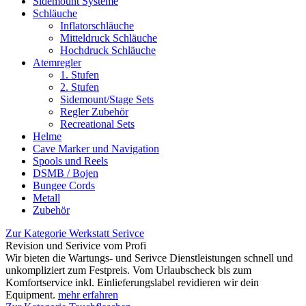
Sidemount Systeme
Schläuche
Inflatorschläuche
Mitteldruck Schläuche
Hochdruck Schläuche
Atemregler
1. Stufen
2. Stufen
Sidemount/Stage Sets
Regler Zubehör
Recreational Sets
Helme
Cave Marker und Navigation
Spools und Reels
DSMB / Bojen
Bungee Cords
Metall
Zubehör
Zur Kategorie Werkstatt Serivce
Revision und Serivice vom Profi
Wir bieten die Wartungs- und Serivce Dienstleistungen schnell und
unkompliziert zum Festpreis. Vom Urlaubscheck bis zum
Komfortservice inkl. Einlieferungslabel revidieren wir dein
Equipment.
mehr erfahren