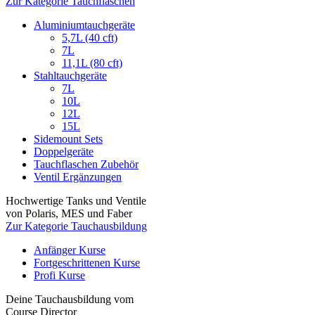
Zur Kategorie Tauchflaschen
Aluminiumtauchgeräte
5,7L (40 cft)
7L
11,1L (80 cft)
Stahltauchgeräte
7L
10L
12L
15L
Sidemount Sets
Doppelgeräte
Tauchflaschen Zubehör
Ventil Ergänzungen
Hochwertige Tanks und Ventile
von Polaris, MES und Faber
Zur Kategorie Tauchausbildung
Anfänger Kurse
Fortgeschrittenen Kurse
Profi Kurse
Deine Tauchausbildung vom
Course Director