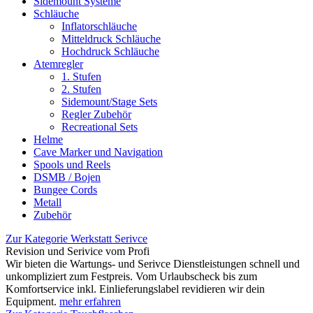
Sidemount Systeme
Schläuche
Inflatorschläuche
Mitteldruck Schläuche
Hochdruck Schläuche
Atemregler
1. Stufen
2. Stufen
Sidemount/Stage Sets
Regler Zubehör
Recreational Sets
Helme
Cave Marker und Navigation
Spools und Reels
DSMB / Bojen
Bungee Cords
Metall
Zubehör
Zur Kategorie Werkstatt Serivce
Revision und Serivice vom Profi
Wir bieten die Wartungs- und Serivce Dienstleistungen schnell und
unkompliziert zum Festpreis. Vom Urlaubscheck bis zum
Komfortservice inkl. Einlieferungslabel revidieren wir dein
Equipment.
mehr erfahren