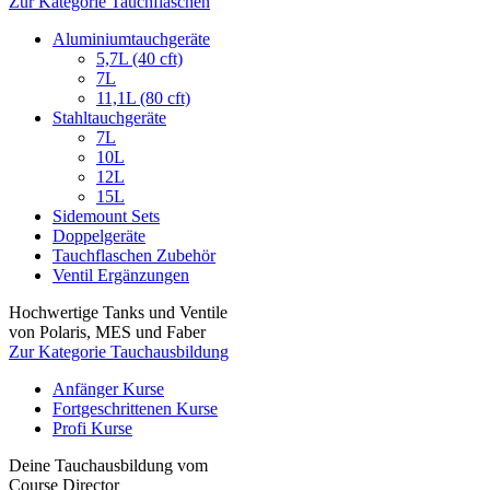
Zur Kategorie Tauchflaschen
Aluminiumtauchgeräte
5,7L (40 cft)
7L
11,1L (80 cft)
Stahltauchgeräte
7L
10L
12L
15L
Sidemount Sets
Doppelgeräte
Tauchflaschen Zubehör
Ventil Ergänzungen
Hochwertige Tanks und Ventile
von Polaris, MES und Faber
Zur Kategorie Tauchausbildung
Anfänger Kurse
Fortgeschrittenen Kurse
Profi Kurse
Deine Tauchausbildung vom
Course Director