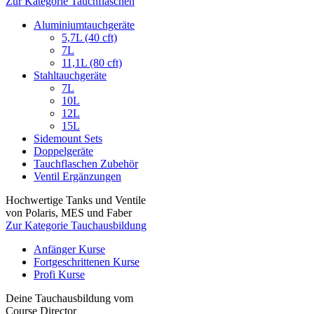
Zur Kategorie Tauchflaschen
Aluminiumtauchgeräte
5,7L (40 cft)
7L
11,1L (80 cft)
Stahltauchgeräte
7L
10L
12L
15L
Sidemount Sets
Doppelgeräte
Tauchflaschen Zubehör
Ventil Ergänzungen
Hochwertige Tanks und Ventile
von Polaris, MES und Faber
Zur Kategorie Tauchausbildung
Anfänger Kurse
Fortgeschrittenen Kurse
Profi Kurse
Deine Tauchausbildung vom
Course Director