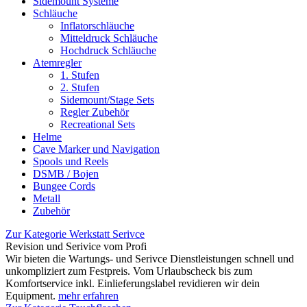
Sidemount Systeme
Schläuche
Inflatorschläuche
Mitteldruck Schläuche
Hochdruck Schläuche
Atemregler
1. Stufen
2. Stufen
Sidemount/Stage Sets
Regler Zubehör
Recreational Sets
Helme
Cave Marker und Navigation
Spools und Reels
DSMB / Bojen
Bungee Cords
Metall
Zubehör
Zur Kategorie Werkstatt Serivce
Revision und Serivice vom Profi
Wir bieten die Wartungs- und Serivce Dienstleistungen schnell und
unkompliziert zum Festpreis. Vom Urlaubscheck bis zum
Komfortservice inkl. Einlieferungslabel revidieren wir dein
Equipment.
mehr erfahren