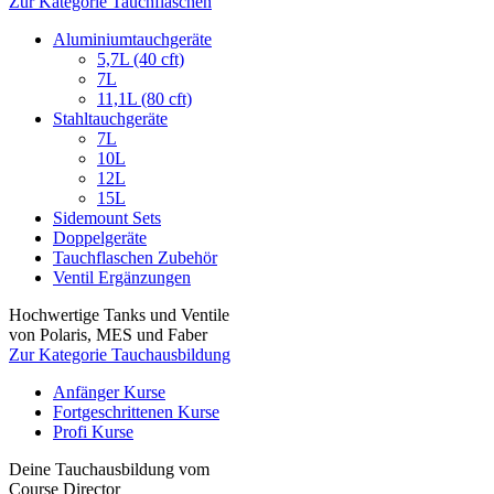
Zur Kategorie Tauchflaschen
Aluminiumtauchgeräte
5,7L (40 cft)
7L
11,1L (80 cft)
Stahltauchgeräte
7L
10L
12L
15L
Sidemount Sets
Doppelgeräte
Tauchflaschen Zubehör
Ventil Ergänzungen
Hochwertige Tanks und Ventile
von Polaris, MES und Faber
Zur Kategorie Tauchausbildung
Anfänger Kurse
Fortgeschrittenen Kurse
Profi Kurse
Deine Tauchausbildung vom
Course Director