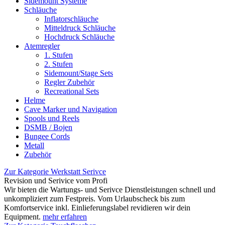
Sidemount Systeme
Schläuche
Inflatorschläuche
Mitteldruck Schläuche
Hochdruck Schläuche
Atemregler
1. Stufen
2. Stufen
Sidemount/Stage Sets
Regler Zubehör
Recreational Sets
Helme
Cave Marker und Navigation
Spools und Reels
DSMB / Bojen
Bungee Cords
Metall
Zubehör
Zur Kategorie Werkstatt Serivce
Revision und Serivice vom Profi
Wir bieten die Wartungs- und Serivce Dienstleistungen schnell und
unkompliziert zum Festpreis. Vom Urlaubscheck bis zum
Komfortservice inkl. Einlieferungslabel revidieren wir dein
Equipment.
mehr erfahren