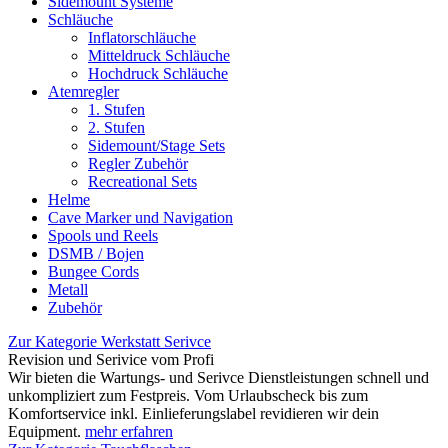
Sidemount Systeme
Schläuche
Inflatorschläuche
Mitteldruck Schläuche
Hochdruck Schläuche
Atemregler
1. Stufen
2. Stufen
Sidemount/Stage Sets
Regler Zubehör
Recreational Sets
Helme
Cave Marker und Navigation
Spools und Reels
DSMB / Bojen
Bungee Cords
Metall
Zubehör
Zur Kategorie Werkstatt Serivce
Revision und Serivice vom Profi
Wir bieten die Wartungs- und Serivce Dienstleistungen schnell und
unkompliziert zum Festpreis. Vom Urlaubscheck bis zum
Komfortservice inkl. Einlieferungslabel revidieren wir dein
Equipment.
mehr erfahren