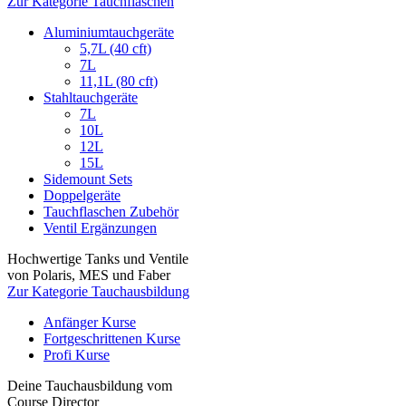
Zur Kategorie Tauchflaschen
Aluminiumtauchgeräte
5,7L (40 cft)
7L
11,1L (80 cft)
Stahltauchgeräte
7L
10L
12L
15L
Sidemount Sets
Doppelgeräte
Tauchflaschen Zubehör
Ventil Ergänzungen
Hochwertige Tanks und Ventile
von Polaris, MES und Faber
Zur Kategorie Tauchausbildung
Anfänger Kurse
Fortgeschrittenen Kurse
Profi Kurse
Deine Tauchausbildung vom
Course Director