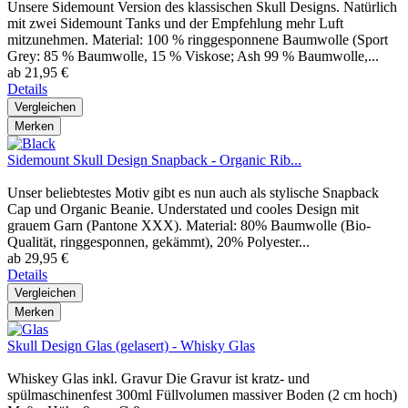
Unsere Sidemount Version des klassischen Skull Designs. Natürlich
mit zwei Sidemount Tanks und der Empfehlung mehr Luft
mitzunehmen. Material: 100 % ringgesponnene Baumwolle (Sport
Grey: 85 % Baumwolle, 15 % Viskose; Ash 99 % Baumwolle,...
ab 21,95 €
Details
Vergleichen
Merken
Sidemount Skull Design Snapback - Organic Rib...
Unser beliebtestes Motiv gibt es nun auch als stylische Snapback
Cap und Organic Beanie. Understated und cooles Design mit
grauem Garn (Pantone XXX). Material: 80% Baumwolle (Bio-
Qualität, ringgesponnen, gekämmt), 20% Polyester...
ab 29,95 €
Details
Vergleichen
Merken
Skull Design Glas (gelasert) - Whisky Glas
Whiskey Glas inkl. Gravur Die Gravur ist kratz- und
spülmaschinenfest 300ml Füllvolumen massiver Boden (2 cm hoch)