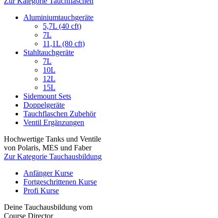
Zur Kategorie Tauchflaschen
Aluminiumtauchgeräte
5,7L (40 cft)
7L
11,1L (80 cft)
Stahltauchgeräte
7L
10L
12L
15L
Sidemount Sets
Doppelgeräte
Tauchflaschen Zubehör
Ventil Ergänzungen
Hochwertige Tanks und Ventile
von Polaris, MES und Faber
Zur Kategorie Tauchausbildung
Anfänger Kurse
Fortgeschrittenen Kurse
Profi Kurse
Deine Tauchausbildung vom
Course Director