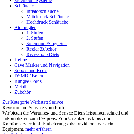
Sidemount Systeme
Schläuche
Inflatorschläuche
Mitteldruck Schläuche
Hochdruck Schläuche
Atemregler
1. Stufen
2. Stufen
Sidemount/Stage Sets
Regler Zubehör
Recreational Sets
Helme
Cave Marker und Navigation
Spools und Reels
DSMB / Bojen
Bungee Cords
Metall
Zubehör
Zur Kategorie Werkstatt Serivce
Revision und Serivice vom Profi
Wir bieten die Wartungs- und Serivce Dienstleistungen schnell und
unkompliziert zum Festpreis. Vom Urlaubscheck bis zum
Komfortservice inkl. Einlieferungslabel revidieren wir dein
Equipment.
mehr erfahren