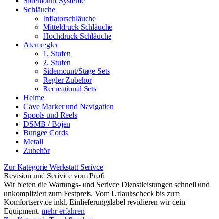
Sidemount Systeme
Schläuche
Inflatorschläuche
Mitteldruck Schläuche
Hochdruck Schläuche
Atemregler
1. Stufen
2. Stufen
Sidemount/Stage Sets
Regler Zubehör
Recreational Sets
Helme
Cave Marker und Navigation
Spools und Reels
DSMB / Bojen
Bungee Cords
Metall
Zubehör
Zur Kategorie Werkstatt Serivce
Revision und Serivice vom Profi
Wir bieten die Wartungs- und Serivce Dienstleistungen schnell und
unkompliziert zum Festpreis. Vom Urlaubscheck bis zum
Komfortservice inkl. Einlieferungslabel revidieren wir dein
Equipment.
mehr erfahren