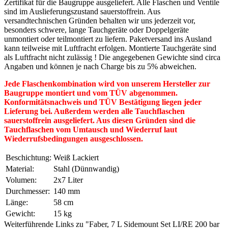
Zertifikat für die Baugruppe ausgeliefert. Alle Flaschen und Ventile
sind im Auslieferungszustand sauerstoffrein. Aus
versandtechnischen Gründen behalten wir uns jederzeit vor,
besonders schwere, lange Tauchgeräte oder Doppelgeräte
unmontiert oder teilmontiert zu liefern. Paketversand ins Ausland
kann teilweise mit Luftfracht erfolgen. Montierte Tauchgeräte sind
als Luftfracht nicht zulässig ! Die angegebenen Gewichte sind circa
Angaben und können je nach Charge bis zu 5% abweichen.
Jede Flaschenkombination wird von unserem Hersteller zur
Baugruppe montiert und vom TÜV abgenommen.
Konformitätsnachweis und TÜV Bestätigung liegen jeder
Lieferung bei. Außerdem werden alle Tauchflaschen
sauerstoffrein ausgeliefert. Aus diesen Gründen sind die
Tauchflaschen vom Umtausch und Wiederruf laut
Wiederrufsbedingungen ausgeschlossen.
Beschichtung:
Weiß Lackiert
Material:
Stahl (Dünnwandig)
Volumen:
2x7 Liter
Durchmesser:
140 mm
Länge:
58 cm
Gewicht:
15 kg
Weiterführende Links zu "Faber, 7 L Sidemount Set LI/RE 200 bar