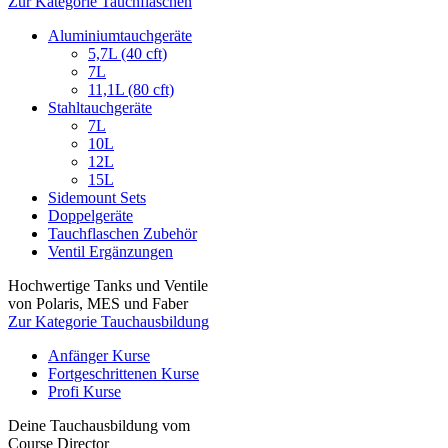
Zur Kategorie Tauchflaschen
Aluminiumtauchgeräte
5,7L (40 cft)
7L
11,1L (80 cft)
Stahltauchgeräte
7L
10L
12L
15L
Sidemount Sets
Doppelgeräte
Tauchflaschen Zubehör
Ventil Ergänzungen
Hochwertige Tanks und Ventile
von Polaris, MES und Faber
Zur Kategorie Tauchausbildung
Anfänger Kurse
Fortgeschrittenen Kurse
Profi Kurse
Deine Tauchausbildung vom
Course Director