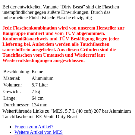
Bei der entwickelten Variante ''Dirty Beast'' sind die Flaschen
unempfindlicher gegen äußere Einwirkungen. Durch das
unbearbeitete Finish ist jede Flasche einzigartig.
Jede Flaschenkombination wird von unserem Hersteller zur
Baugruppe montiert und vom TÜV abgenommen.
Konformitätsnachweis und TÜV Bestätigung liegen jeder
Lieferung bei. Außerdem werden alle Tauchflaschen
sauerstoffrein ausgeliefert. Aus diesen Gründen sind die
Tauchflaschen vom Umtausch und Wiederruf laut
Wiederrufsbedingungen ausgeschlossen.
Beschichtung:
Keine
Material:
Aluminium
Volumen:
5,7 Liter
Gewicht:
7 kg
Länge:
64 cm
Durchmesser:
134 mm
Weiterführende Links zu "MES, 5,7 L (40 cuft) 207 bar Aluminium
Tauchflasche mit RE Ventil Dirty Beast"
Fragen zum Artikel?
Weitere Artikel von MES