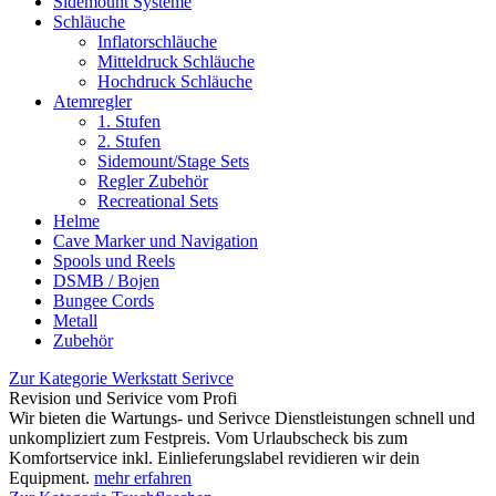
Sidemount Systeme
Schläuche
Inflatorschläuche
Mitteldruck Schläuche
Hochdruck Schläuche
Atemregler
1. Stufen
2. Stufen
Sidemount/Stage Sets
Regler Zubehör
Recreational Sets
Helme
Cave Marker und Navigation
Spools und Reels
DSMB / Bojen
Bungee Cords
Metall
Zubehör
Zur Kategorie Werkstatt Serivce
Revision und Serivice vom Profi
Wir bieten die Wartungs- und Serivce Dienstleistungen schnell und
unkompliziert zum Festpreis. Vom Urlaubscheck bis zum
Komfortservice inkl. Einlieferungslabel revidieren wir dein
Equipment.
mehr erfahren