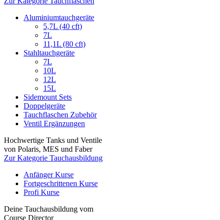
Zur Kategorie Tauchflaschen
Aluminiumtauchgeräte
5,7L (40 cft)
7L
11,1L (80 cft)
Stahltauchgeräte
7L
10L
12L
15L
Sidemount Sets
Doppelgeräte
Tauchflaschen Zubehör
Ventil Ergänzungen
Hochwertige Tanks und Ventile
von Polaris, MES und Faber
Zur Kategorie Tauchausbildung
Anfänger Kurse
Fortgeschrittenen Kurse
Profi Kurse
Deine Tauchausbildung vom
Course Director