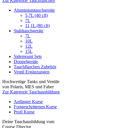
Zur Kategorie Tauchflaschen
Aluminiumtauchgeräte
5,7L (40 cft)
7L
11,1L (80 cft)
Stahltauchgeräte
7L
10L
12L
15L
Sidemount Sets
Doppelgeräte
Tauchflaschen Zubehör
Ventil Ergänzungen
Hochwertige Tanks und Ventile
von Polaris, MES und Faber
Zur Kategorie Tauchausbildung
Anfänger Kurse
Fortgeschrittenen Kurse
Profi Kurse
Deine Tauchausbildung vom
Course Director