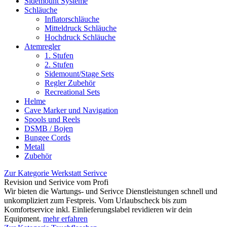
Sidemount Systeme
Schläuche
Inflatorschläuche
Mitteldruck Schläuche
Hochdruck Schläuche
Atemregler
1. Stufen
2. Stufen
Sidemount/Stage Sets
Regler Zubehör
Recreational Sets
Helme
Cave Marker und Navigation
Spools und Reels
DSMB / Bojen
Bungee Cords
Metall
Zubehör
Zur Kategorie Werkstatt Serivce
Revision und Serivice vom Profi
Wir bieten die Wartungs- und Serivce Dienstleistungen schnell und
unkompliziert zum Festpreis. Vom Urlaubscheck bis zum
Komfortservice inkl. Einlieferungslabel revidieren wir dein
Equipment.
mehr erfahren